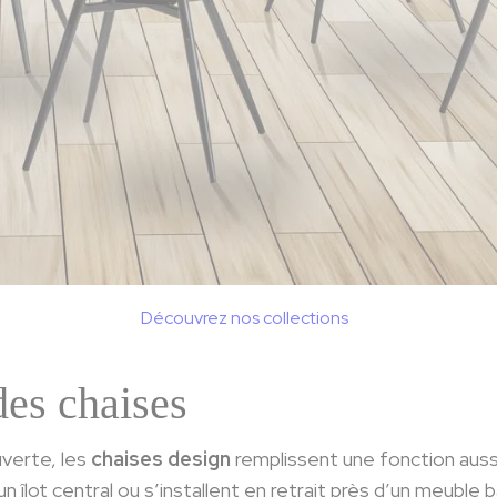
Découvrez nos collections
des chaises
uverte, les
chaises design
remplissent une fonction aussi
un îlot central ou s’installent en retrait près d’un meuble