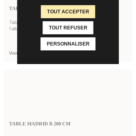
TABLE MADRID B 160 CM
TOUT ACCEPTER
Table convexe en 160 x 100 Madrid B
TOUT REFUSER
1 allonge centrale papillon de 80cm
PERSONNALISER
Voir la fiche produit
TABLE MADRID B 200 CM