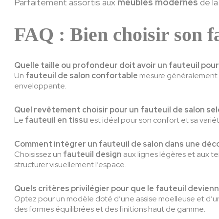
Parfaitement assortis aux
meubles modernes
de la
FAQ : Bien choisir son f
Quelle taille ou profondeur doit avoir un fauteuil pour
Un
fauteuil de salon
confortable
mesure généralement e
enveloppante.
Quel revêtement choisir pour un fauteuil de salon selo
Le
fauteuil en tissu
est idéal pour son confort et sa varié
Comment intégrer un fauteuil de salon dans une déco 
Choisissez un
fauteuil design
aux lignes légères et aux te
structurer visuellement l’espace.
Quels critères privilégier pour que le fauteuil devienn
Optez pour un modèle doté d’une assise moelleuse et d’un
des formes équilibrées et des finitions haut de gamme.