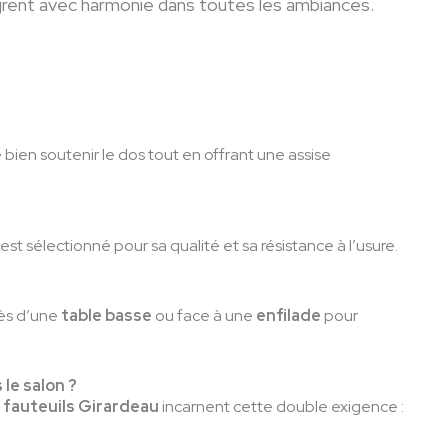
tègrent avec harmonie dans toutes les ambiances.
en soutenir le dos tout en offrant une assise
st sélectionné pour sa qualité et sa résistance à l’usure.
rès d’une
table basse
ou face à une
enfilade
pour
 le salon ?
s
fauteuils Girardeau
incarnent cette double exigence :