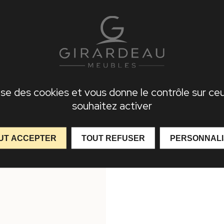
PIED ANGEL’O
FAUTEUIL ANGÈLE
 disponibles
2 couleurs disponibles
su bouclé
Assise et dossier tissu bouc
lise des cookies et vous donne le contrôle sur c
souhaitez activer
iche produit
Voir la fiche produit
UT ACCEPTER
TOUT REFUSER
PERSONNAL