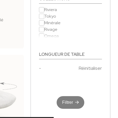
Riviera
Tokyo
lé
Minérale
Rivage
Omega
Faro
Sunset
LONGUEUR DE TABLE
Malaga
Tables de repas déco
-
Réinitialiser
Tables de salon déco
Chaises de repas déco
Chaises hautes déco
Fauteuils de salon déco
Filtrer