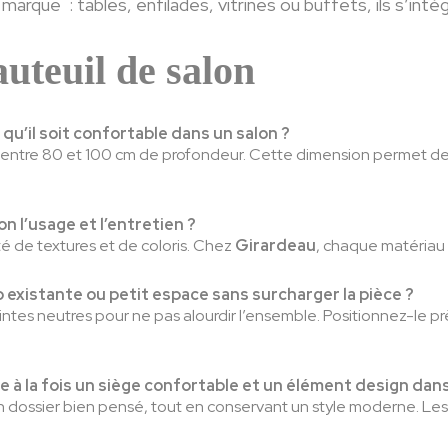
 marque : tables, enfilades, vitrines ou buffets, ils s’in
auteuil de salon
 qu’il soit confortable dans un salon ?
ntre 80 et 100 cm de profondeur. Cette dimension permet de bi
n l’usage et l’entretien ?
té de textures et de coloris. Chez
Girardeau
, chaque matériau e
existante ou petit espace sans surcharger la pièce ?
intes neutres pour ne pas alourdir l’ensemble. Positionnez-le p
e à la fois un siège confortable et un élément design dans
 dossier bien pensé, tout en conservant un style moderne. Le