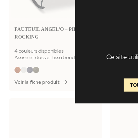
FAUTEUIL ANGEL’O – PIED
REPOSE-
ROCKING
4 couleurs
Assise tis
4 couleurs disponibles
Ce site uti
Assise et dossier tissu bouclé
Voir la fiche produit
Voir la f
TO