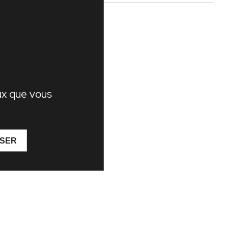
lé
eux que vous
ISER