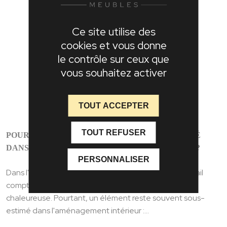
Ce site utilise des
cookies et vous donne
le contrôle sur ceux que
vous souhaitez activer
TOUT ACCEPTER
TOUT REFUSER
POURQUOI LES CHAISES JOUENT UN RÔLE CLÉ
DANS L’AMBIANCE DE VOTRE PIÈCE À VIVRE ?
PERSONNALISER
Dans l'univers du mobilier contemporain, chaque détail
compte pour créer une atmosphère harmonieuse et
chaleureuse. Pourtant, un élément reste souvent sous-
estimé dans l'aménagement intérieur :...