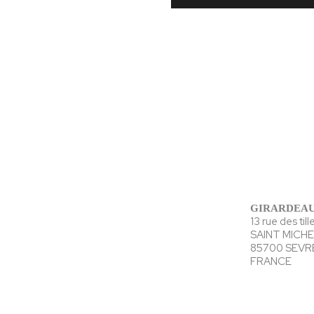
GIRARDEAU
13 rue des till
SAINT MICH
85700 SEV
FRANCE