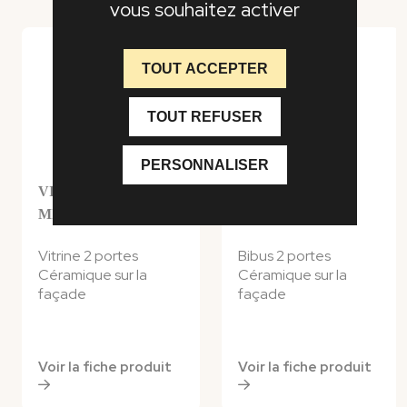
vous souhaitez activer
revêtus de placage chêne.
TOUT ACCEPTER
TOUT REFUSER
PERSONNALISER
VITRINE 2 PORTES
BIBUS 2 PORTES
MINÉRALE
MINÉRALE
Vitrine 2 portes
Bibus 2 portes
Céramique sur la
Céramique sur la
façade
façade
Voir la fiche produit
Voir la fiche produit