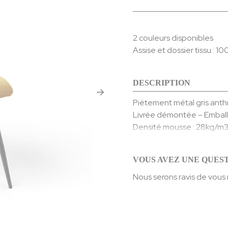
2 couleurs disponibles
Assise et dossier tissu : 1
DESCRIPTION
Piétement métal gris anth
Livrée démontée – Emball
Densité mousse : 28kg/m
Martindale : 25000- Résis
Poids : 6 Kgs
VOUS AVEZ UNE QUEST
Nous serons ravis de vous