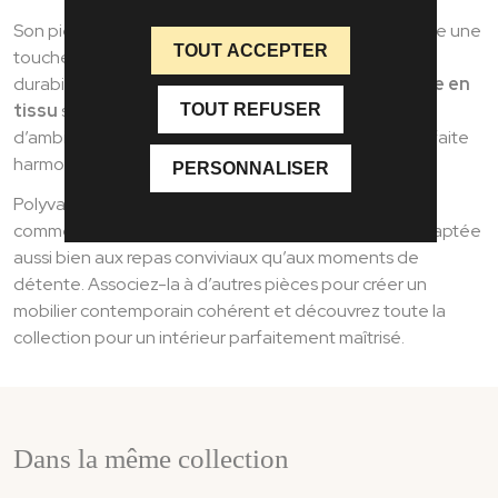
Son piètement en métal époxy gris anthracite apporte une
TOUT ACCEPTER
touche contemporaine tout en assurant stabilité et
durabilité. Disponible en plusieurs coloris, cette
chaise en
tissu
s’intègre facilement dans différents styles
TOUT REFUSER
d’ambiance, du plus épuré au plus chaleureux, en parfaite
harmonie avec vos meubles modernes.
PERSONNALISER
Polyvalente et esthétique, la chaise Emma s’impose
comme une
chaise salle à manger confortable
, adaptée
aussi bien aux repas conviviaux qu’aux moments de
détente. Associez-la à d’autres pièces pour créer un
mobilier contemporain cohérent et découvrez toute la
collection pour un intérieur parfaitement maîtrisé.
Dans la même collection