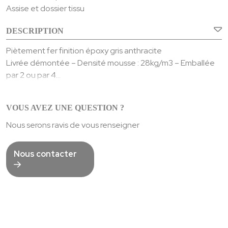
Assise et dossier tissu
DESCRIPTION
Piètement fer finition époxy gris anthracite
Livrée démontée – Densité mousse : 28kg/m3 – Emballée
par 2 ou par 4
Composition tissu : 100% polyester
Martindale : 30000 – résistance lumière : >4
VOUS AVEZ UNE QUESTION ?
Poids : 5,1 Kgs
Nous serons ravis de vous renseigner
Nous contacter