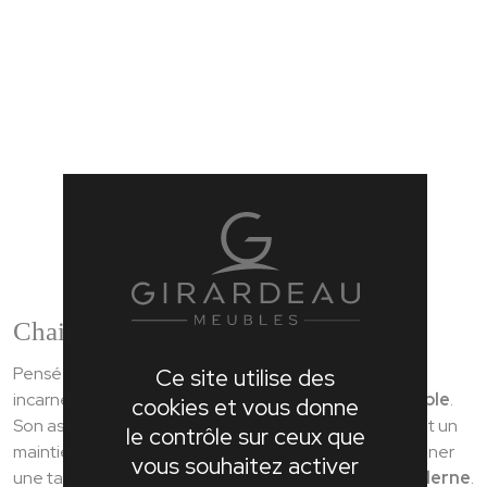
Chaise Emma : chaise design en tissu
Pensée pour sublimer votre intérieur, la chaise Emma
Ce site utilise des
incarne parfaitement la
chaise de cuisine confortable
.
cookies et vous donne
Son assise en tissu et son dossier ergonomique offrent un
le contrôle sur ceux que
maintien agréable au quotidien, idéal pour accompagner
vous souhaitez activer
une table de repas ou une
table salle à manger moderne
.