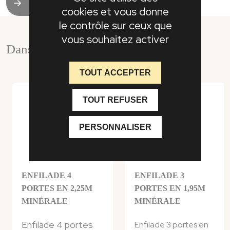
densité revêtus de placage chêne.
L.: 55,5 – H.: 17,5 – P.: 41 – 9 kgs
cookies et vous donne
Pieds
: chêne massif.
le contrôle sur ceux que
Pour les meubles, tables et chaises, de légères différences
vous souhaitez activer
de tons peuvent exister suivant les séries.
Dans la même collection
TOUT ACCEPTER
TOUT REFUSER
PERSONNALISER
ENFILADE 4
ENFILADE 3
PORTES EN 2,25M
PORTES EN 1,95M
MINÉRALE
MINÉRALE
Enfilade 4 portes
Enfilade 3 portes en