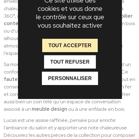
Ce site utilise des
enveloppantes et son revêtement en tissu aux teintes
cookies et vous donne
chaleureuses, du blanc crème au terracotta. Pivotant à
le contrôle sur ceux que
360°, il s’intègre parfaitement dans un univers de
mobilier
contemporain
, près d’un
buffet bas
, d’une vitrine en bois
vous souhaitez activer
ou d’une table de salon aux matières naturelles. Sa
silhouette généreuse crée immédiatement une
atmosphère confortable et élégante dans le salon ou
TOUT ACCEPTER
l’espace lecture.
TOUT REFUSER
Sa mousse haute densité et son assise douce assurent un
confort durable, idéal pour les moments de détente. Ce
PERSONNALISER
fauteuil de salon
devient alors un véritable cocon, tout en
conservant une allure moderne grâce à sa structure en fer
et contreplaqué. Sa polyvalence lui permet de compléter
aussi bien un coin télé qu’un espace de conversation
associé à un
meuble design
ou à une enfilade en bois.
Lucas est une assise raffinée, pensée pour enrichir
l’ambiance du salon et y apporter une note chaleureuse.
Découvrez les autres pièces de la collection pour composer