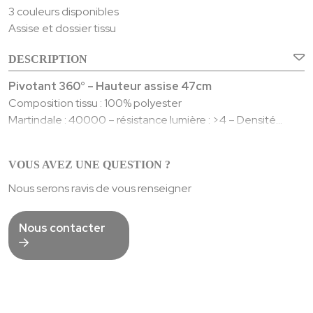
3 couleurs disponibles
Assise et dossier tissu
DESCRIPTION
Pivotant 360° – Hauteur assise 47cm
Composition tissu : 100% polyester
Martindale : 40000 – résistance lumière : >4 – Densité
mousse PU : 30kg/m3
Structure : Tube fer et contreplaqué
VOUS AVEZ UNE QUESTION ?
Livré monté – Emballé par 1
L.: 80,5 – H.: 75,5 – P.: 77,5 – 18 Kgs
Nous serons ravis de vous renseigner
Nous contacter