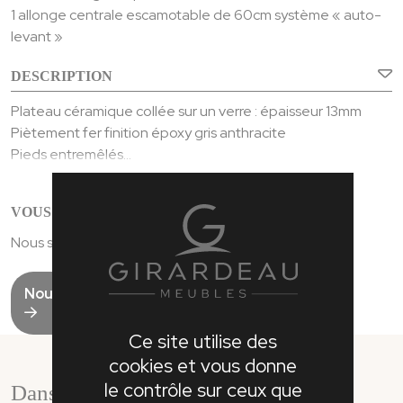
1 allonge centrale escamotable de 60cm système « auto-
levant »
DESCRIPTION
Plateau céramique collée sur un verre : épaisseur 13mm
Piètement fer finition époxy gris anthracite
Pieds entremêlés
Longueur table ouverte avec 1 allonge : 2,40m
Poids : 126 Kgs
VOUS AVEZ UNE QUESTION ?
Nous serons ravis de vous renseigner
Nous contacter
Ce site utilise des
cookies et vous donne
le contrôle sur ceux que
Dans la même collection