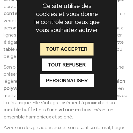
Ce site utilise des
qui apporte une vraie singularité au
mobilier
cookies et vous donne
contemporain
. Sa céramique délicatement posée sur un
verre robuste crée un contraste subtil, idéal pour
le contrôle sur ceux que
accompagner un
fauteuil de salon
ou une enfilade aux
vous souhaitez activer
lignes modernes. Son format moyen permet d’équilibrer
élégance et fonctionnalité dans un espace de vie. Cette
table est disponible en 2 coloris : gris mat veiné cuivré ou
TOUT ACCEPTER
beige veiné.
TOUT REFUSER
Son piètement tubulaire en fer finition époxy affirme une
présence graphique, tout en conservant une grande
PERSONNALISER
légèreté visuelle. Lagos devient alors une
table de salon
polyvalente
, pensée pour structurer votre pièce tout en
mettant en valeur les matières naturelles comme le bois ou
la céramique. Elle s’intègre aisément à proximité d’un
meuble buffet
ou d’une
vitrine en bois
, créant un
ensemble harmonieux et soigné.
Avec son design audacieux et son esprit sculptural, Lagos