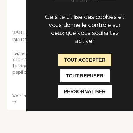
Ce site utilise des cookies et
vous donne le contrôle sur
ceux que vous souhaitez
TABLE MADRID C
TABLE MADRID C
activer
240 CM
200 CM
Table convexe en 240
Table convexe en
x 100 Madrid C
200 x 100 Madrid C
TOUT ACCEPTER
1 allonge centrale
1 allonge centrale
papillon de 140cm
papillon de 100cm
TOUT REFUSER
PERSONNALISER
Voir la fiche produit
Voir la fiche produit