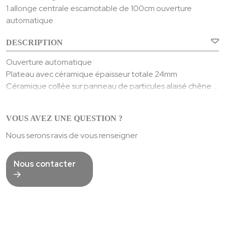
1 allonge centrale escamotable de 100cm ouverture
automatique
DESCRIPTION
Ouverture automatique
Plateau avec céramique épaisseur totale 24mm
Céramique collée sur panneau de particules alaisé chêne –
Allonge plaquée chêne
Finition :
Pieds acier finition époxy gris anthracite
Teinte acrylique – vernis de finition acrylique
VOUS AVEZ UNE QUESTION ?
Pieds trapèze
Table livrée démontée.
Longueur table ouverte avec 1 allonge : 3,00m
Pour les meubles, tables et chaises, de légères différences
Nous serons ravis de vous renseigner
Poids : 101 Kgs
de tons peuvent exister suivant les séries.
Nous contacter