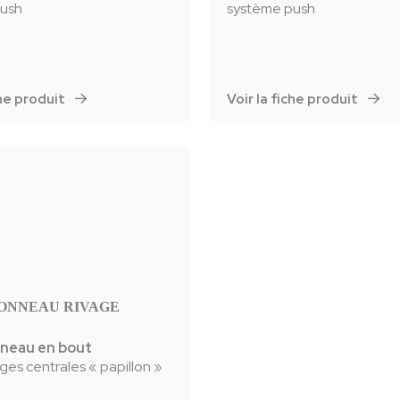
push
système push
iche produit
Voir la fiche produit
ONNEAU RIVAGE
nneau en bout
ges centrales « papillon »