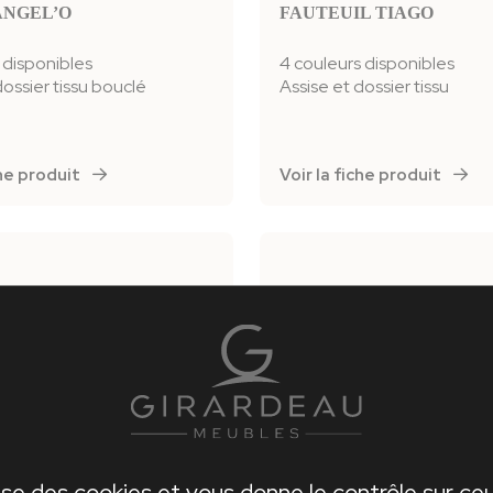
ANGEL’O
FAUTEUIL TIAGO
 disponibles
4 couleurs disponibles
dossier tissu bouclé
Assise et dossier tissu
iche produit
Voir la fiche produit
E 3 PORTES RIVAGE
VITRINE 4 PORTES RIV
 portes en 1,95m
Vitrine 4 portes
lise des cookies et vous donne le contrôle sur c