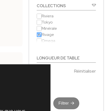
COLLECTIONS
Riviera
Tokyo
Minérale
Rivage
Omega
Faro
Sunset
LONGUEUR DE TABLE
Malaga
Tables de repas déco
-
Réinitialiser
Tables de salon déco
Chaises de repas déco
Chaises hautes déco
Fauteuils de salon déco
AGE
Filtrer
eux que vous