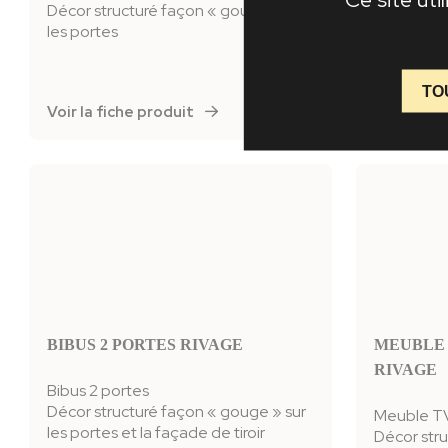
Décor structuré façon « gouge » sur
Décor str
les portes
les portes
TO
Voir la fiche produit
Voir la f
BIBUS 2 PORTES RIVAGE
MEUBLE 
RIVAGE
Bibus 2 portes
Décor structuré façon « gouge » sur
Meuble TV 
les portes et la façade de tiroir
Décor stru