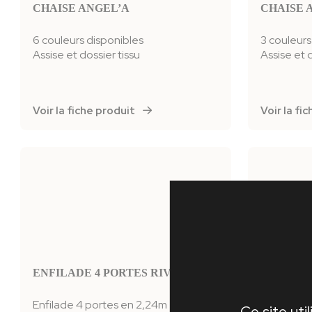
CHAISE ANGEL’A
CHAISE 
6 couleurs disponibles
3 couleurs
Assise et dossier tissu
Assise et 
Voir la fiche produit
Voir la f
ENFILADE 4 PORTES RIVAGE
ENFILAD
Enfilade 4 portes en 2,24m
Enfilade 3
Ce site uti