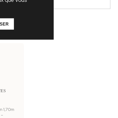
uge » sur
ISER
TES
en 1,70m
 –