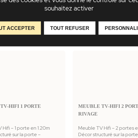
ucturé façon « gouge » sur
Décor structuré façon « go
souhaitez activer
les portes
UT ACCEPTER
TOUT REFUSER
PERSONNAL
iche produit
Voir la fiche produit
TV-HIFI 1 PORTE
MEUBLE TV-HIFI 2 POR
RIVAGE
Hifi – 1 porte en 1.20m
Meuble TV Hifi – 2 portes 
cturé sur la porte –
Décor structuré sur la porte