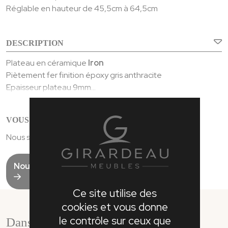
Réglable en hauteur de 45,5cm à 64,5cm
DESCRIPTION
Plateau en céramique
Iron
Piètement fer finition époxy gris anthracite
Epaisseur plateau 9mm
Céramique collée sur un verre d’épaisseur 6mm
Long.: 45 – Larg.: 35 – H.: 45,5/64,5 – 12,2 Kgs
VOUS AVEZ UNE QUESTION ?
Nous serons ravis de vous renseigner
Nous contacter
Ce site utilise des
cookies et vous donne
le contrôle sur ceux que
Dans la même collection