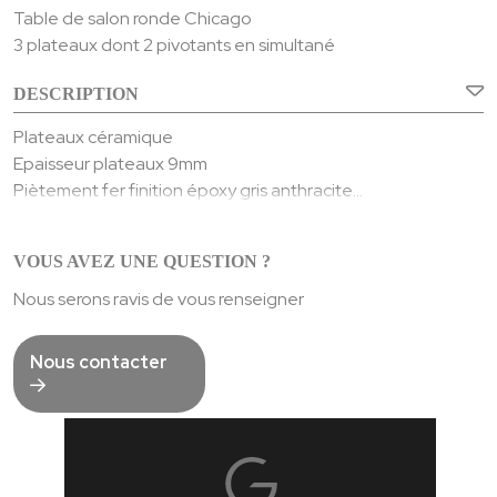
Table de salon ronde Chicago
3 plateaux dont 2 pivotants en simultané
DESCRIPTION
Plateaux céramique
Epaisseur plateaux 9mm
Piètement fer finition époxy gris anthracite
Céramique collée sur un verre d’épaisseur 6mm
Longueur table ouverte : 149cm
VOUS AVEZ UNE QUESTION ?
Grand plateau diamètre 88cm
Petit plateau diamètre 55cm
Nous serons ravis de vous renseigner
Poids : 45 Kgs
Nous contacter