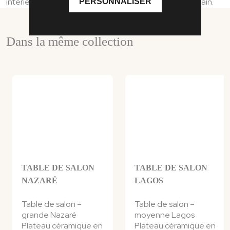
intérieur cohérent, élégant et résolument contemporain.
PERSONNALISER
Dans la même collection
TABLE DE SALON
TABLE DE SALON
NAZARÉ
LAGOS
Table de salon –
Table de salon –
grande Nazaré
moyenne Lagos
Plateau céramique en
Plateau céramique en