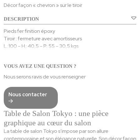
Décor façon « chevron » sur le tiroir
DESCRIPTION
Pieds fer finition époxy
Tiroir : fermeture avec amortisseurs
L.:100 – H.: 40,5 – P.: 55 – 30,5 kgs
Portes
: panneaux de particules revêtus de placage chêne
avec décor façon « chevron ».
VOUS AVEZ UNE QUESTION ?
Côtés
: panneaux de particules revêtus de placage chêne.
Dessus
: panneaux de particules revêtus de placage
Nous serons ravis de vous renseigner
chêne.
Arrondis dans les angles
: chêne massif.
Nous contacter
Derrières, séparations, fonds et tablettes
: panneaux de
particules revêtus de placage chêne.
Table de Salon Tokyo : une pièce
Tiroirs
: caisses en panneaux de particules revêtus de
placage chêne, fonds en panneaux de fibres moyenne
graphique au cœur du salon
densité revêtus de placage chêne.
La table de salon Tokyo s’impose par son allure
Pieds
: pieds fer finition époxy.
contemporaine et son élégance naturelle. Son décor façon