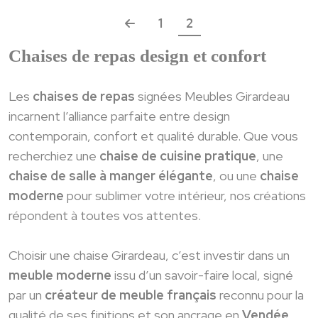
Navigation
1
2
des
Chaises de repas design et confort
articles
Les
chaises de repas
signées Meubles Girardeau
incarnent l’alliance parfaite entre design
contemporain, confort et qualité durable. Que vous
recherchiez une
chaise de cuisine pratique
, une
chaise de salle à manger élégante
, ou une
chaise
moderne
pour sublimer votre intérieur, nos créations
répondent à toutes vos attentes.
Choisir une chaise Girardeau, c’est investir dans un
meuble moderne
issu d’un savoir-faire local, signé
par un
créateur de meuble français
reconnu pour la
qualité de ses finitions et son ancrage en
Vendée
.